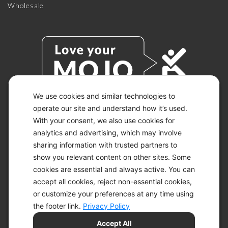
Wholesale
We use cookies and similar technologies to
operate our site and understand how it’s used.
With your consent, we also use cookies for
© 2026 KETO-MOJO.
ALL RIGHTS RESERVED.
analytics and advertising, which may involve
sharing information with trusted partners to
show you relevant content on other sites. Some
cookies are essential and always active. You can
ACCESSIBILITY STATEMENT
accept all cookies, reject non-essential cookies,
DISCLAIMER
or customize your preferences at any time using
PRIVACY CHOICES
PRIVACY POLICY
the footer link.
Privacy Policy
SECURITY
Accept All
SITEMAP