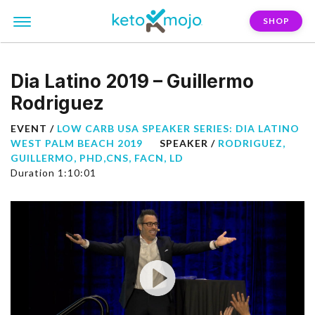
SHOP
Dia Latino 2019 – Guillermo
Rodriguez
EVENT /
LOW CARB USA SPEAKER SERIES: DIA LATINO
WEST PALM BEACH 2019
SPEAKER /
RODRIGUEZ,
GUILLERMO, PHD,CNS, FACN, LD
Duration 1:10:01