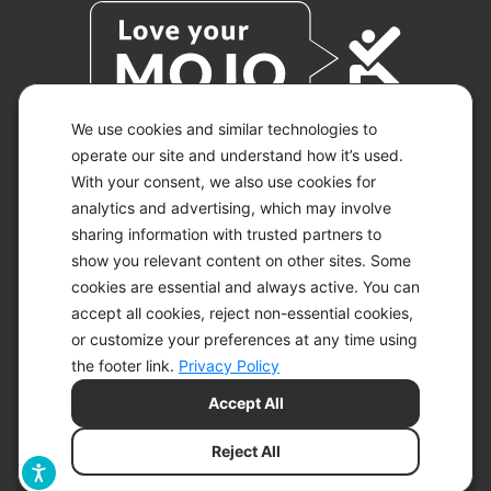
We use cookies and similar technologies to
operate our site and understand how it’s used.
With your consent, we also use cookies for
© 2026 KETO-MOJO.
ALL RIGHTS RESERVED.
analytics and advertising, which may involve
sharing information with trusted partners to
show you relevant content on other sites. Some
cookies are essential and always active. You can
ACCESSIBILITY STATEMENT
accept all cookies, reject non-essential cookies,
DISCLAIMER
or customize your preferences at any time using
PRIVACY CHOICES
PRIVACY POLICY
the footer link.
Privacy Policy
SECURITY
Accept All
SITEMAP
TERMS OF SERVICE
Reject All